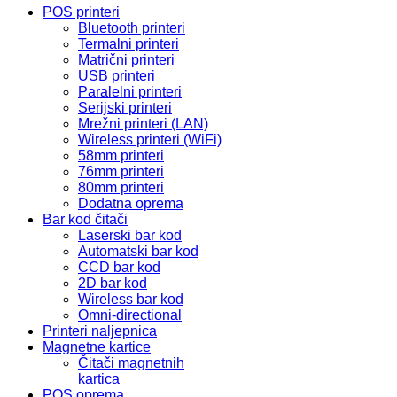
POS printeri
Bluetooth printeri
Termalni printeri
Matrični printeri
USB printeri
Paralelni printeri
Serijski printeri
Mrežni printeri (LAN)
Wireless printeri (WiFi)
58mm printeri
76mm printeri
80mm printeri
Dodatna oprema
Bar kod čitači
Laserski bar kod
Automatski bar kod
CCD bar kod
2D bar kod
Wireless bar kod
Omni-directional
Printeri naljepnica
Magnetne kartice
Čitači magnetnih
kartica
POS oprema