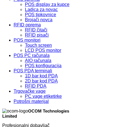
POS display za kupce
Ladica za novac
POS tipkovnice
Brojači novca
RFID oprema
RFID čitači
RFID pisači
POS monitori
Touch screen
LCD POS monitor
POS PC računala
AIO računala
POS konfiguracija
POS PDA terminali
1D bar kod PDA
2D bar kod PDA
RFID PDA
Trgovačke vage
PC vage etiketirke
Potrošni materijal
OCOM Technologies
Limited
Profesionalni dobavljač