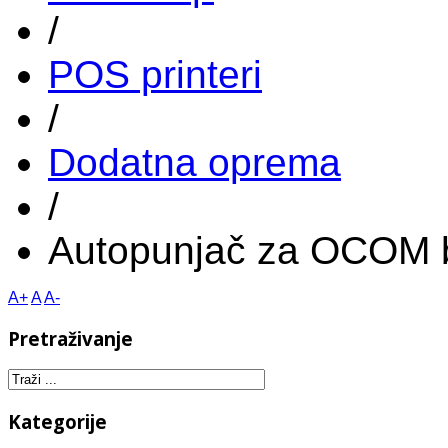
/
POS printeri
/
Dodatna oprema
/
Autopunjač za OCOM bl
A+
A
A-
Pretraživanje
Kategorije