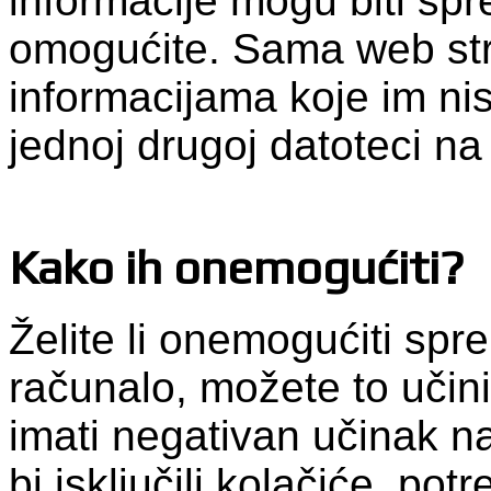
informacije mogu biti spr
omogućite. Sama web str
informacijama koje im nist
jednoj drugoj datoteci n
Kako ih onemogućiti?
Želite li onemogućiti spr
računalo, možete to učini
imati negativan učinak n
bi isključili kolačiće, pot