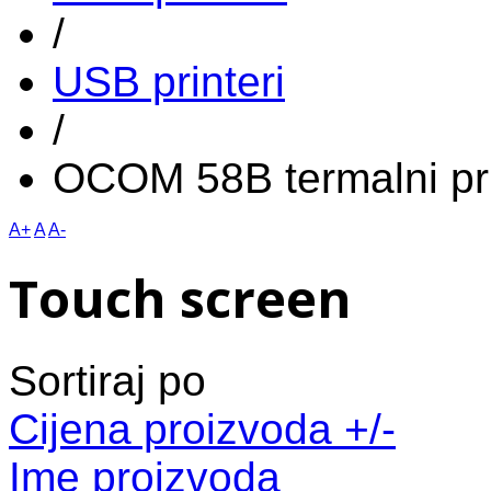
/
USB printeri
/
OCOM 58B termalni pr
A+
A
A-
Touch screen
Sortiraj po
Cijena proizvoda +/-
Ime proizvoda