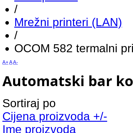
/
Mrežni printeri (LAN)
/
OCOM 582 termalni pr
A+
A
A-
Automatski bar k
Sortiraj po
Cijena proizvoda +/-
Ime proizvoda