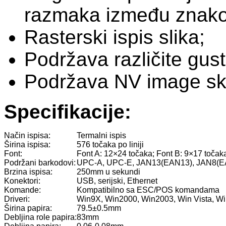
razmaka između znako
Rasterski ispis slika;
Podržava različite gust
Podržava NV image skid
Specifikacije:
Način ispisa:
Termalni ispis
Širina ispisa:
576 točaka po liniji
Font:
Font A: 12×24 točaka; Font B: 9×17 točak
Podržani barkodovi:
UPC-A, UPC-E, JAN13(EAN13), JAN8(
Brzina ispisa:
250mm u sekundi
Konektori:
USB, serijski, Ethernet
Komande:
Kompatibilno sa ESC/POS komandama
Driveri:
Win9X, Win2000, Win2003, Win Vista, 
Širina papira:
79.5±0.5mm
Debljina role papira:
83mm