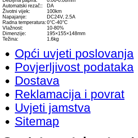
Debljina papira:
0.06-0.08mm
Automatski rezač::
DA
Životni vijek:
100km
Napajanje:
DC24V, 2.5A
Radna temperatura:
0°C-40°C
Vlažnost:
10-80%
Dimenzije:
195×155×148mm
Težina:
1.6kg
Opći uvjeti poslovanja
Povjerljivost podataka
Dostava
Reklamacija i povrat
Uvjeti jamstva
Sitemap