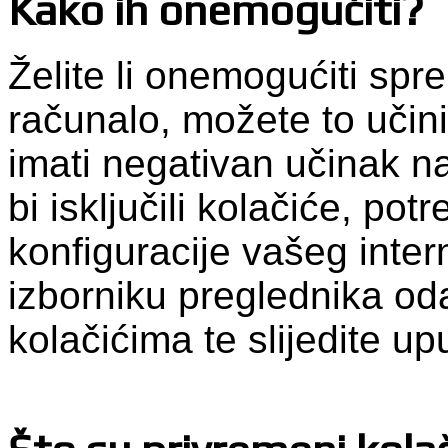
Kako ih onemogućiti?
Želite li onemogućiti spr
računalo, možete to učini
imati negativan učinak n
bi isključili kolačiće, pot
konfiguracije vašeg inte
izborniku preglednika od
kolačićima te slijedite up