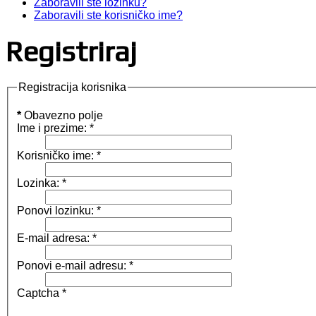
Zaboravili ste lozinku?
Zaboravili ste korisničko ime?
Registriraj
Registracija korisnika
*
Obavezno polje
Ime i prezime:
*
Korisničko ime:
*
Lozinka:
*
Ponovi lozinku:
*
E-mail adresa:
*
Ponovi e-mail adresu:
*
Captcha
*