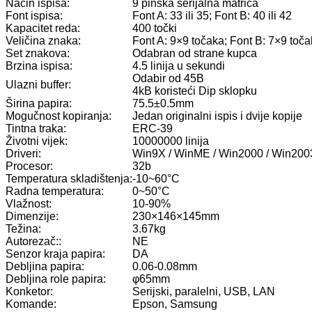
Način ispisa:
9 pinska serijalna matrica
Font ispisa:
Font A: 33 ili 35; Font B: 40 ili 42
Kapacitet reda:
400 točki
Veličina znaka:
Font A: 9×9 točaka; Font B: 7×9 toč
Set znakova:
Odabran od strane kupca
Brzina ispisa:
4.5 linija u sekundi
Odabir od 45B
Ulazni buffer:
4kB koristeći Dip sklopku
Širina papira:
75.5±0.5mm
Mogučnost kopiranja:
Jedan originalni ispis i dvije kopije
Tintna traka:
ERC-39
Životni vijek:
10000000 linija
Driveri:
Win9X / WinME / Win2000 / Win2003 
Procesor:
32b
Temperatura skladištenja:
-10~60°C
Radna temperatura:
0~50°C
Vlažnost:
10-90%
Dimenzije:
230×146×145mm
Težina:
3.67kg
Autorezač::
NE
Senzor kraja papira:
DA
Debljina papira:
0.06-0.08mm
Debljina role papira:
φ65mm
Konketor:
Serijski, paralelni, USB, LAN
Komande:
Epson, Samsung