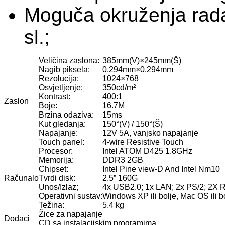
Moguča okruženja rada: 
sl.;
Veličina zaslona:
385mm(V)×245mm(Š)
Nagib piksela:
0.294mm×0.294mm
Rezolucija:
1024×768
Osvjetljenje:
350cd/m²
Kontrast:
400:1
Zaslon
Boje:
16.7M
Brzina odaziva:
15ms
Kut gledanja:
150°(V) / 150°(Š)
Napajanje:
12V 5A, vanjsko napajanje
Touch panel:
4-wire Resistive Touch
Procesor:
Intel ATOM D425 1.8GHz
Memorija:
DDR3 2GB
Chipset:
Intel Pine view-D And Intel Nm10
Računalo
Tvrdi disk:
2.5” 160G
Unos/Izlaz;
4x USB2.0; 1x LAN; 2x PS/2; 2X R
Operativni sustav:
Windows XP ili bolje, Mac OS ili b
Težina:
5.4 kg
Žice za napajanje
Dodaci
CD sa instalacijskim programima