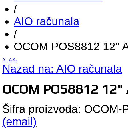
/
AIO računala
/
OCOM POS8812 12" Al
A+
A
A-
Nazad na: AIO računala
OCOM POS8812 12" A
Šifra proizvoda: OCOM
(email)