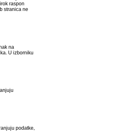
irok raspon
b stranica ne
inak na
ika. U izborniku
ranjuju
ranjuju podatke,