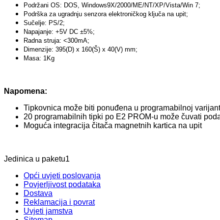
Podržani OS: DOS, Windows9X/2000/ME/NT/XP/Vista/Win 7;
Podrška za ugradnju senzora elektroničkog ključa na upit;
Sučelje: PS/2;
Napajanje: +5V DC ±5%;
Radna struja: <300mA;
Dimenzije: 395(D) x 160(Š) x 40(V) mm;
Masa:
1Kg
Napomena:
Tipkovnica može biti ponuđena u programabilnoj varijanti
20 programabilnih tipki po E2 PROM-u može čuvati poda
Moguća integracija čitača magnetnih kartica na upit
Jedinica u paketu1
Opći uvjeti poslovanja
Povjerljivost podataka
Dostava
Reklamacija i povrat
Uvjeti jamstva
Sitemap