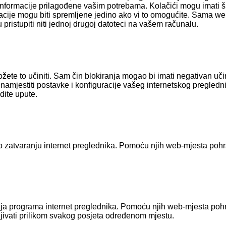
 informacije prilagođene vašim potrebama. Kolačići mogu imati š
rmacije mogu biti spremljene jedino ako vi to omogućite. Sama we
 pristupiti niti jednoj drugoj datoteci na vašem računalu.
žete to učiniti. Sam čin blokiranja mogao bi imati negativan uč
e namjestiti postavke i konfiguracije vašeg internetskog pregledn
dite upute.
a po zatvaranju internet preglednika. Pomoću njih web-mjesta poh
ranja programa internet preglednika. Pomoću njih web-mjesta poh
vljivati prilikom svakog posjeta određenom mjestu.