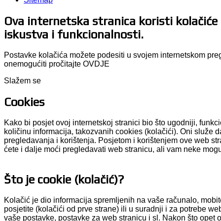
Ova internetska stranica koristi kolačiće 
iskustva i funkcionalnosti.
Postavke kolačića možete podesiti u svojem internetskom pregl
onemogućiti pročitajte
OVDJE
Slažem se
Cookies
Kako bi posjet ovoj internetskoj stranici bio što ugodniji, funk
količinu informacija, takozvanih cookies (kolačići). Oni služe 
pregledavanja i korištenja. Posjetom i korištenjem ove web str
ćete i dalje moći pregledavati web stranicu, ali vam neke mogu
Što je cookie (kolačić)?
Kolačić je dio informacija spremljenih na vaše računalo, mobite
posjetite (kolačići od prve strane) ili u suradnji i za potrebe w
vaše postavke, postavke za web stranicu i sl. Nakon što opet ot