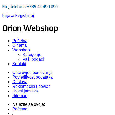
Broj telefona: +385 42 490 090
Prijava
Registriraj
Orion Webshop
Početna
O nama
Webshop
Kategorije
Vaši podaci
Kontakt
Opći uvjeti poslovanja
Povjerljivost podataka
Dostava
Reklamacija i povrat
Uvjeti jamstva
Sitemap
Nalazite se ovdje:
Početna
/