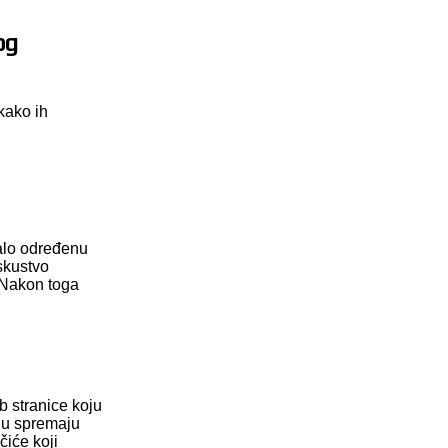
og
kako ih
nalo određenu
iskustvo
. Nakon toga
b stranice koju
ilu spremaju
čiće koji