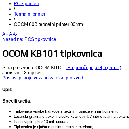
POS printeri
/
Termalni printeri
/
OCOM 80B termalni printer 80mm
A+
A
A-
Nazad na: POS tipkovnice
OCOM KB101 tipkovnica
Šifra proizvoda: OCOM-KB101
Preporuči prijatelju (email)
Jamstvo:
18 mjeseci
Postavi pitanje vezano za ovaj proizvod
Opis
Specifikacija:
Tipkovnica visoke kakvoće s taktilnim osjećajem pri korištenju;
Laserski gravirane tipke ili visoko kvalitetni UV sito otisak na tipkam
Radni vijek tipki >10 mil. udaraca;
Tipkovnica je ojačana punim metalnim okvirom;