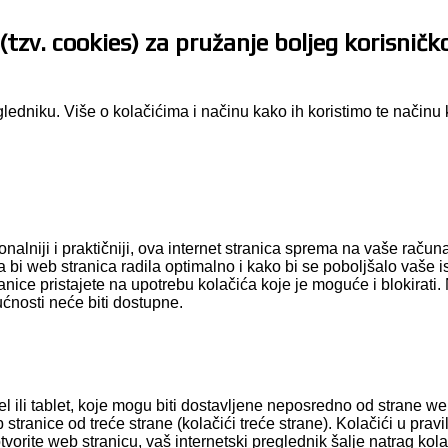
(tzv. cookies) za pružanje boljeg korisničk
edniku. Više o kolačićima i načinu kako ih koristimo te načinu 
cionalniji i praktičniji, ova internet stranica sprema na vaše raču
da bi web stranica radila optimalno i kako bi se poboljšalo vaše 
anice pristajete na upotrebu kolačića koje je moguće i blokirati
ćnosti neće biti dostupne.
l ili tablet, koje mogu biti dostavljene neposredno od strane we
eb stranice od treće strane (kolačići treće strane). Kolačići u prav
vorite web stranicu, vaš internetski preglednik šalje natrag kola